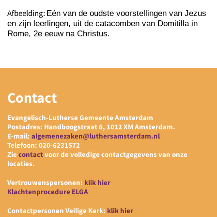
Afbeelding
:
Eén van de oudste voorstellingen van Jezus
en zijn leerlingen, uit de catacomben van Domitilla in
Rome, 2e eeuw na Christus.
Contact
Evangelisch-Lutherse Gemeente Amsterdam
Postadres: Handboogstraat 6, 1012 XM Amsterdam.
E-mail:
algemenezaken@luthersamsterdam.nl
Telefoon: 020-6231572
Zie
contact
voor de volledige contactgegevens van onze
locaties.
Vertrouwenspersonen:
klik hier
Klachtenprocedure ELGA
Contactpersonen Veilige Kerk:
klik hier