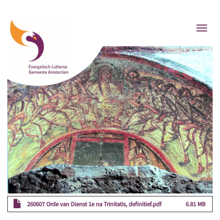
Overslaan
en
Togg
naar
navig
de
inhoud
gaan
260607 Orde van Dienst 1e na Trinitatis, definitief.pdf
6.81 MB