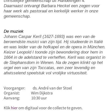
christelijke gemeenschap uit Handelingen 4.
Daarnaast ontvangt Barbara Heckel een zegen voor
haar werk als pastoraal en kerkelijk werker in onze
gemeenschap.
De muziek
Johann Caspar Kerll (1627-1693) was een van de
beroemdste musici van zijn tijd. Hij studeerde in Italië
en was leider van de hofkapel en de opera in München.
Keizer Leopold I toonde zijn bewondering door hem in
1664 in de adelstand te verheffen. Kerll was organist in
de Stephansdom in Wenen. Na de zegen klinkt op het
orgel een van zijn Toccatas, een zeer levendig en
afwisselend speelstuk vol vrolijke virtuositeit.
Voorganger
: ds. André van der Stoel
Organist
: Wim Dijkstra
Aanvang
: 10:30 uur
Klik
hier
om digitaal voor de collecte te geven.