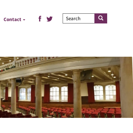
Search
Search
Contact