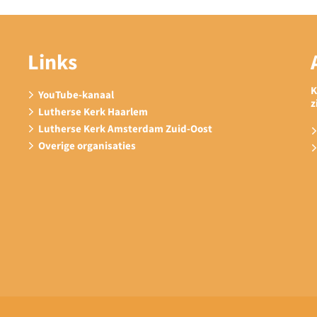
Links
K
YouTube-kanaal
z
Lutherse Kerk Haarlem
Lutherse Kerk Amsterdam Zuid-Oost
Overige organisaties