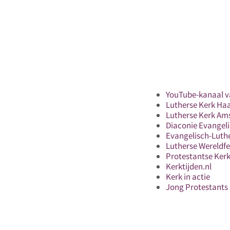
YouTube-kanaal v
Lutherse Kerk Ha
Lutherse Kerk Am
Diaconie Evangel
Evangelisch-Luth
Lutherse Wereldfe
Protestantse Kerk
Kerktijden.nl
Kerk in actie
Jong Protestants