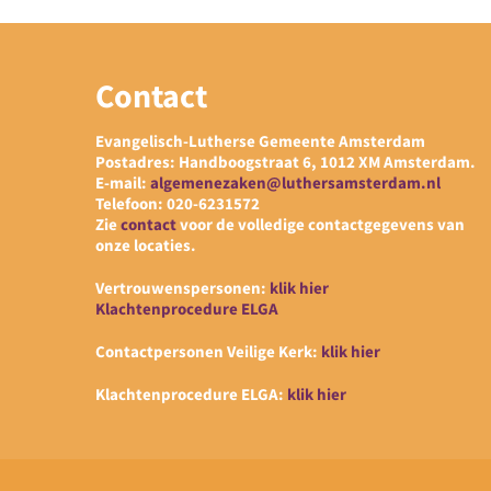
Contact
Evangelisch-Lutherse Gemeente Amsterdam
Postadres: Handboogstraat 6, 1012 XM Amsterdam.
E-mail:
algemenezaken@luthersamsterdam.nl
Telefoon: 020-6231572
Zie
contact
voor de volledige contactgegevens van
onze locaties.
Vertrouwenspersonen:
klik hier
Klachtenprocedure ELGA
Contactpersonen Veilige Kerk:
klik hier
Klachtenprocedure ELGA:
klik hier